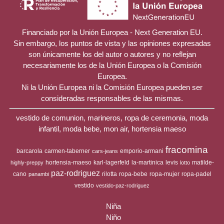
Financiado por la Unión Europea - Next Generation EU.
Sin embargo, los puntos de vista y las opiniones expresadas
son únicamente los del autor o autores y no reflejan
necesariamente los de la Unión Europea o la Comisión
Europea.
Ni la Unión Europea ni la Comisión Europea pueden ser
consideradas responsables de las mismas.
vestido de comunion, marineros, ropa de ceremonia, moda
infantil, moda bebe, mon air, hortensia maeso
fracomina
barcarola
carmen-taberner
emporio-armani
cars-jeans
hortensia-maeso
karl-lagerfeld
la-martinica
levis
matilde-
highly-preppy
lotto
paz-rodriguez
cano
rilotta
ropa-bebe
ropa-mujer
ropa-padel
panambi
vestido
vestido-paz-rodriguez
Niña
Niño