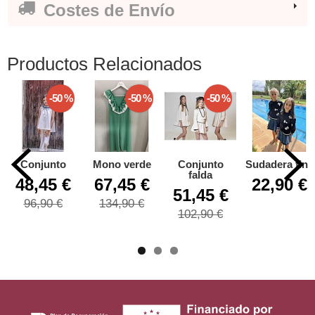
Costes de Envío
Productos Relacionados
-50 %
-50 %
-50 %
Conjunto
Mono verde
Conjunto
Sudadera fina
falda
48,45 €
67,45 €
22,90 €
51,45 €
96,90 €
134,90 €
102,90 €