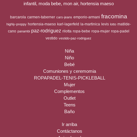
infantil, moda bebe, mon air, hortensia maeso
fracomina
barcarola
carmen-taberner
emporio-armani
cars-jeans
hortensia-maeso
karl-lagerfeld
la-martinica
levis
matilde-
highly-preppy
lotto
paz-rodriguez
cano
rilotta
ropa-bebe
ropa-mujer
ropa-padel
panambi
vestido
vestido-paz-rodriguez
Niña
Niño
Bebé
Comuniones y ceremomia
ROPAPADEL-TENIS-PICKLEBALL
Mujer
Complementos
Outlet
Teens
Baño
Ir arriba
Contáctanos