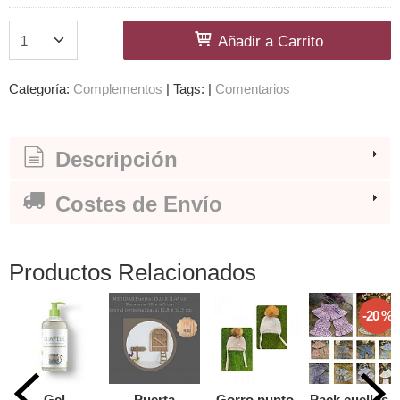
Añadir a Carrito
Categoría:
Complementos
|
Tags:
|
Comentarios
Descripción
Costes de Envío
Productos Relacionados
-20 %
Gel
Puerta
Gorro punto
Pack cuellos y