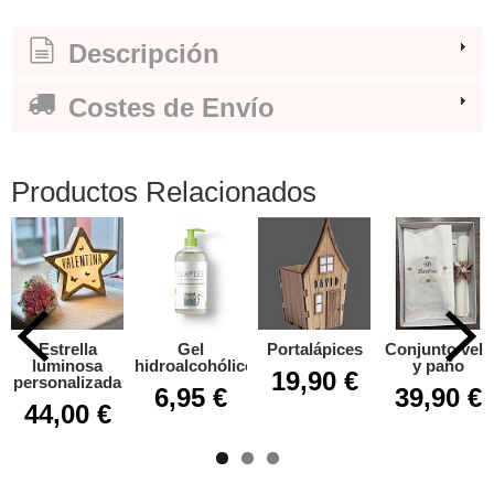
Descripción
Costes de Envío
Productos Relacionados
Estrella
Gel
Portalápices
Conjunto vela
luminosa
hidroalcohólico
y paño
19,90 €
personalizada
6,95 €
39,90 €
44,00 €