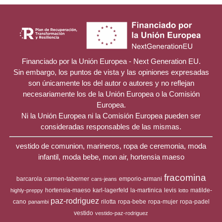
Financiado por la Unión Europea - Next Generation EU.
Sin embargo, los puntos de vista y las opiniones expresadas
son únicamente los del autor o autores y no reflejan
necesariamente los de la Unión Europea o la Comisión
Europea.
Ni la Unión Europea ni la Comisión Europea pueden ser
consideradas responsables de las mismas.
vestido de comunion, marineros, ropa de ceremonia, moda
infantil, moda bebe, mon air, hortensia maeso
fracomina
barcarola
carmen-taberner
emporio-armani
cars-jeans
hortensia-maeso
karl-lagerfeld
la-martinica
levis
matilde-
highly-preppy
lotto
paz-rodriguez
cano
rilotta
ropa-bebe
ropa-mujer
ropa-padel
panambi
vestido
vestido-paz-rodriguez