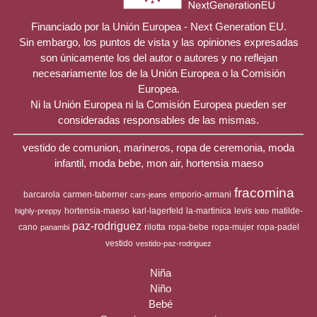
Financiado por la Unión Europea - Next Generation EU.
Sin embargo, los puntos de vista y las opiniones expresadas
son únicamente los del autor o autores y no reflejan
necesariamente los de la Unión Europea o la Comisión
Europea.
Ni la Unión Europea ni la Comisión Europea pueden ser
consideradas responsables de las mismas.
vestido de comunion, marineros, ropa de ceremonia, moda
infantil, moda bebe, mon air, hortensia maeso
fracomina
barcarola
carmen-taberner
emporio-armani
cars-jeans
hortensia-maeso
karl-lagerfeld
la-martinica
levis
matilde-
highly-preppy
lotto
paz-rodriguez
cano
rilotta
ropa-bebe
ropa-mujer
ropa-padel
panambi
vestido
vestido-paz-rodriguez
Niña
Niño
Bebé