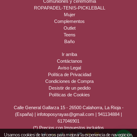
Comuniones y ceremomia
ROPAPADEL-TENIS-PICKLEBALL
Mujer
Complementos
Outlet
Teens
Baño
Ir arriba
Contáctanos
Aviso Legal
Política de Privacidad
Condiciones de Compra
Desistir de un pedido
Políticas de Cookies
Calle General Gallarza 15 - 26500 Calahorra, La Rioja -
(España) | infotoposyrayas@gmail.com |
941134884
|
617046901
(*) Precios con Impuestos incluidos
Usamos cookies de terceros para mejorar la experiencia de navegación,