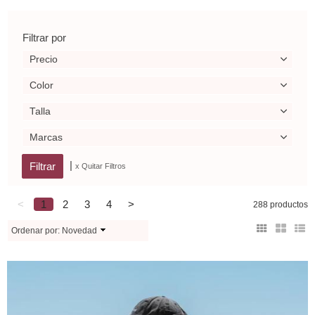
Filtrar por
Precio
Color
Talla
Marcas
|
x Quitar Filtros
<
1
2
3
4
>
288 productos
Ordenar por:
Novedad