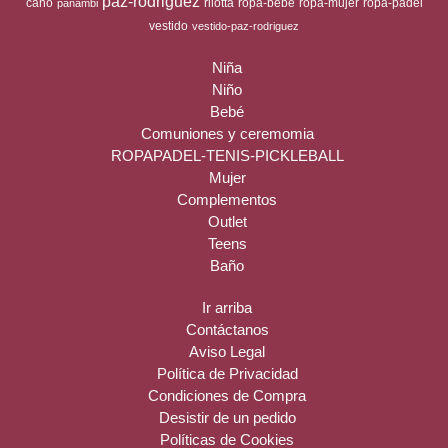
paz-rodriguez
cano
rilotta
ropa-bebe
ropa-mujer
ropa-padel
panambi
vestido
vestido-paz-rodriguez
Niña
Niño
Bebé
Comuniones y ceremomia
ROPAPADEL-TENIS-PICKLEBALL
Mujer
Complementos
Outlet
Teens
Baño
Ir arriba
Contáctanos
Aviso Legal
Política de Privacidad
Condiciones de Compra
Desistir de un pedido
Políticas de Cookies