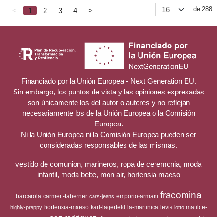
de 288
<
1
2
3
4
>
Financiado por la Unión Europea - Next Generation EU.
Sin embargo, los puntos de vista y las opiniones expresadas
son únicamente los del autor o autores y no reflejan
necesariamente los de la Unión Europea o la Comisión
Europea.
Ni la Unión Europea ni la Comisión Europea pueden ser
consideradas responsables de las mismas.
vestido de comunion, marineros, ropa de ceremonia, moda
infantil, moda bebe, mon air, hortensia maeso
fracomina
barcarola
carmen-taberner
emporio-armani
cars-jeans
hortensia-maeso
karl-lagerfeld
la-martinica
levis
matilde-
highly-preppy
lotto