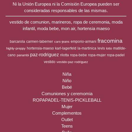
Ni la Unión Europea ni la Comisión Europea pueden ser
consideradas responsables de las mismas.
vestido de comunion, marineros, ropa de ceremonia, moda
infantil, moda bebe, mon air, hortensia maeso
fracomina
barcarola
carmen-taberner
emporio-armani
cars-jeans
hortensia-maeso
karl-lagerfeld
la-martinica
levis
matilde-
highly-preppy
lotto
paz-rodriguez
cano
rilotta
ropa-bebe
ropa-mujer
ropa-padel
panambi
vestido
vestido-paz-rodriguez
Niña
Niño
Bebé
Comuniones y ceremomia
ROPAPADEL-TENIS-PICKLEBALL
Mujer
Complementos
Outlet
Teens