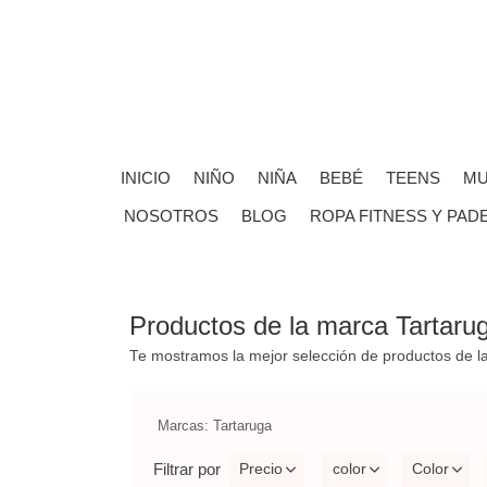
INICIO
NIÑO
NIÑA
BEBÉ
TEENS
MU
NOSOTROS
BLOG
ROPA FITNESS Y PAD
Productos de la marca Tartaru
Te mostramos la mejor selección de productos de 
Marcas: Tartaruga
Filtrar por
Precio
color
Color