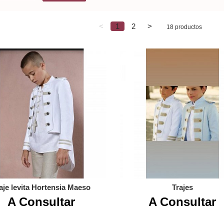
<
1
2
>
18 productos
aje levita Hortensia Maeso
Trajes
A Consultar
A Consultar