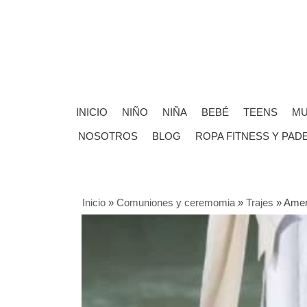
INICIO
NIÑO
NIÑA
BEBÉ
TEENS
MU
NOSOTROS
BLOG
ROPA FITNESS Y PAD
Inicio
»
Comuniones y ceremomia
»
Trajes
»
Amer