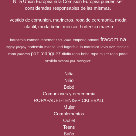
Ni la Unión Europea ni la Comisión Europea pueden ser
consideradas responsables de las mismas.
vestido de comunion, marineros, ropa de ceremonia, moda
infantil, moda bebe, mon air, hortensia maeso
fracomina
barcarola
carmen-taberner
emporio-armani
cars-jeans
hortensia-maeso
karl-lagerfeld
la-martinica
levis
matilde-
highly-preppy
lotto
paz-rodriguez
cano
rilotta
ropa-bebe
ropa-mujer
ropa-padel
panambi
vestido
vestido-paz-rodriguez
Niña
Niño
Bebé
Comuniones y ceremomia
ROPAPADEL-TENIS-PICKLEBALL
Mujer
Complementos
Outlet
Teens
Baño