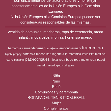
son únicamente los del autor o autores y no reflejan
necesariamente los de la Unión Europea o la Comisión
Europea.
Ni la Unión Europea ni la Comisión Europea pueden ser
consideradas responsables de las mismas.
vestido de comunion, marineros, ropa de ceremonia, moda
infantil, moda bebe, mon air, hortensia maeso
fracomina
barcarola
carmen-taberner
emporio-armani
cars-jeans
hortensia-maeso
karl-lagerfeld
la-martinica
levis
matilde-
highly-preppy
lotto
paz-rodriguez
cano
rilotta
ropa-bebe
ropa-mujer
ropa-padel
panambi
vestido
vestido-paz-rodriguez
Niña
Niño
Bebé
Comuniones y ceremomia
ROPAPADEL-TENIS-PICKLEBALL
Mujer
Complementos