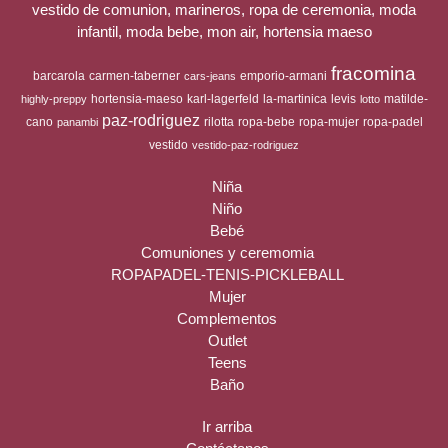
vestido de comunion, marineros, ropa de ceremonia, moda
infantil, moda bebe, mon air, hortensia maeso
fracomina
barcarola
carmen-taberner
emporio-armani
cars-jeans
hortensia-maeso
karl-lagerfeld
la-martinica
levis
matilde-
highly-preppy
lotto
paz-rodriguez
cano
rilotta
ropa-bebe
ropa-mujer
ropa-padel
panambi
vestido
vestido-paz-rodriguez
Niña
Niño
Bebé
Comuniones y ceremomia
ROPAPADEL-TENIS-PICKLEBALL
Mujer
Complementos
Outlet
Teens
Baño
Ir arriba