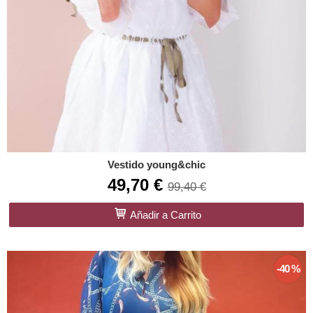
Vestido young&chic
49,70 €
99,40 €
Añadir a Carrito
-40 %