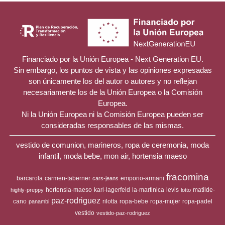
Financiado por la Unión Europea - Next Generation EU.
Sin embargo, los puntos de vista y las opiniones expresadas
son únicamente los del autor o autores y no reflejan
necesariamente los de la Unión Europea o la Comisión
Europea.
Ni la Unión Europea ni la Comisión Europea pueden ser
consideradas responsables de las mismas.
vestido de comunion, marineros, ropa de ceremonia, moda
infantil, moda bebe, mon air, hortensia maeso
fracomina
barcarola
carmen-taberner
emporio-armani
cars-jeans
hortensia-maeso
karl-lagerfeld
la-martinica
levis
matilde-
highly-preppy
lotto
paz-rodriguez
cano
rilotta
ropa-bebe
ropa-mujer
ropa-padel
panambi
vestido
vestido-paz-rodriguez