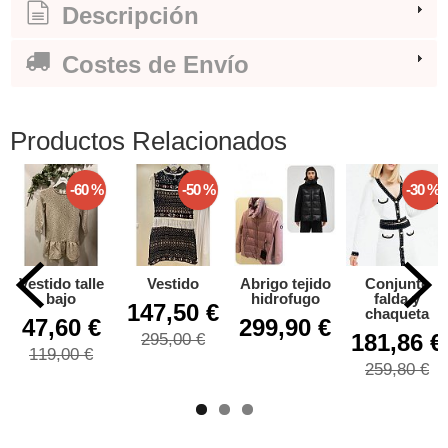
Descripción
Costes de Envío
Productos Relacionados
-60 %
-50 %
-30 %
Vestido talle
Vestido
Abrigo tejido
Conjunto
bajo
hidrofugo
falda y
147,50 €
chaqueta
47,60 €
299,90 €
181,86 €
295,00 €
119,00 €
259,80 €