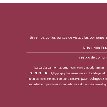
Sin embargo, los puntos de vista y las opiniones
Ni la Unión Eu
vestido de comuni
barcarola
carmen-taberner
emporio-armani
cars-jeans
fracomina
hortensia-maeso
karl-lagerfeld
highly-preppy
paz-rodriguez
martinica
levis
matilde-cano
r
lotto
panambi
ropa-bebe
ropa-mujer
ropa-padel
vestido
vestido-paz-rodrig