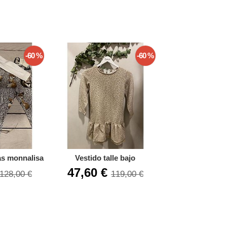
-60 %
-60 %
as monnalisa
Vestido talle bajo
Conjunto de
47,60 €
30,76 €
128,00 €
119,00 €