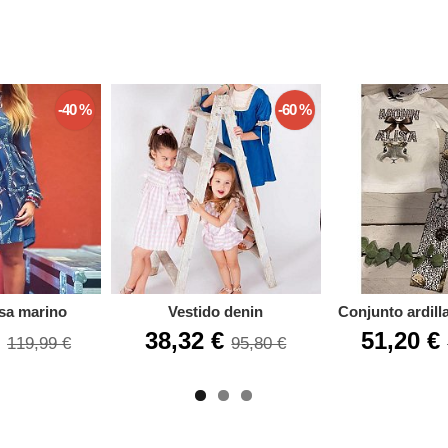
-40 %
-60 %
sa marino
Vestido denin
Conjunto ardill
€
38,32 €
51,20 €
119,99 €
95,80 €