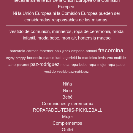
necesariamente los de la Unión Europea o la Comisión
Europea.
Ni la Unión Europea ni la Comisión Europea pueden ser
consideradas responsables de las mismas.
vestido de comunion, marineros, ropa de ceremonia, moda
infantil, moda bebe, mon air, hortensia maeso
fracomina
barcarola
carmen-taberner
emporio-armani
cars-jeans
hortensia-maeso
karl-lagerfeld
la-martinica
levis
matilde-
highly-preppy
lotto
paz-rodriguez
cano
rilotta
ropa-bebe
ropa-mujer
ropa-padel
panambi
vestido
vestido-paz-rodriguez
Niña
Niño
Bebé
Comuniones y ceremomia
ROPAPADEL-TENIS-PICKLEBALL
Mujer
Complementos
Outlet