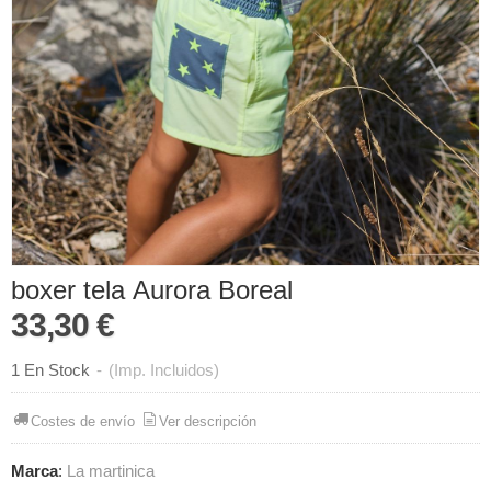
boxer tela Aurora Boreal
33,30 €
1 En Stock
-
(Imp. Incluidos)
Costes de envío
Ver descripción
Marca
:
La martinica