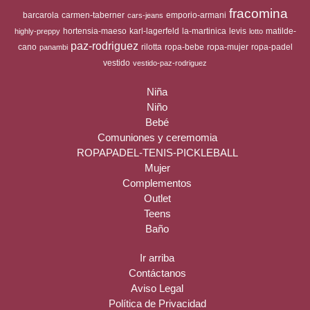
fracomina
barcarola
carmen-taberner
emporio-armani
cars-jeans
hortensia-maeso
karl-lagerfeld
la-martinica
levis
matilde-
highly-preppy
lotto
paz-rodriguez
cano
rilotta
ropa-bebe
ropa-mujer
ropa-padel
panambi
vestido
vestido-paz-rodriguez
Niña
Niño
Bebé
Comuniones y ceremomia
ROPAPADEL-TENIS-PICKLEBALL
Mujer
Complementos
Outlet
Teens
Baño
Ir arriba
Contáctanos
Aviso Legal
Política de Privacidad