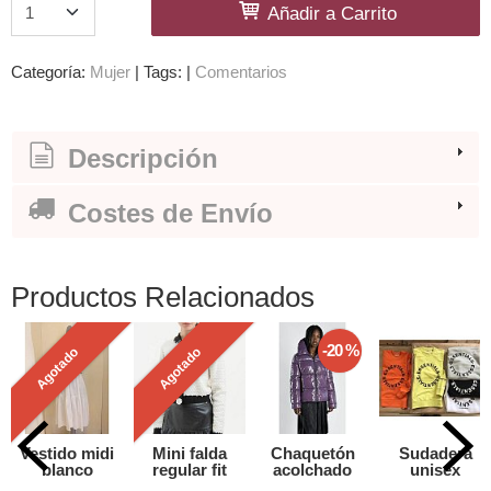
Añadir a Carrito
Categoría:
Mujer
|
Tags:
|
Comentarios
Descripción
Costes de Envío
Productos Relacionados
-20 %
Agotado
Agotado
Vestido midi
Mini falda
Chaquetón
Sudadera
blanco
regular fit
acolchado
unisex