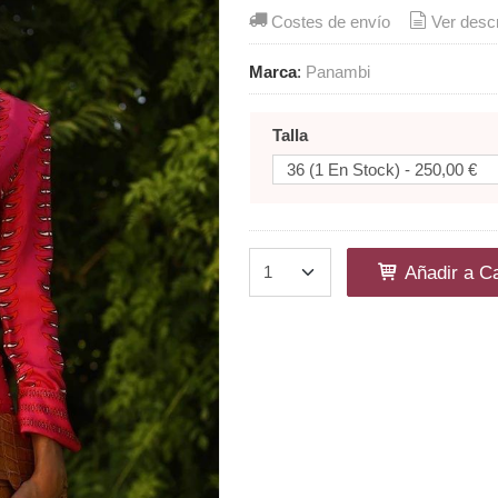
Costes de envío
Ver desc
Marca
:
Panambi
Talla
Añadir a Ca