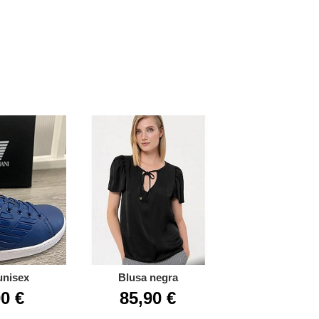
unisex
Blusa negra
Chaqueta c
0 €
85,90 €
159,95 €