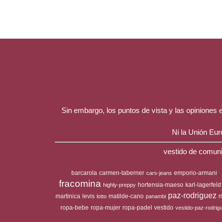
Sin embargo, los puntos de vista y las opiniones
Ni la Unión Eu
vestido de comuni
barcarola
carmen-taberner
emporio-armani
cars-jeans
fracomina
hortensia-maeso
karl-lagerfeld
highly-preppy
paz-rodriguez
martinica
levis
matilde-cano
r
lotto
panambi
ropa-bebe
ropa-mujer
ropa-padel
vestido
vestido-paz-rodrig