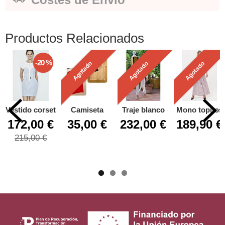
Productos Relacionados
-20 %
Agotado
Agotado
Agotado
Vestido corset
Camiseta
Traje blanco
Mono topitos
172,00 €
35,00 €
232,00 €
189,90 €
215,00 €