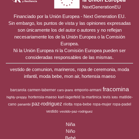
Financiado por la Unión Europea - Next Generation EU.
Sin embargo, los puntos de vista y las opiniones expresadas
son únicamente los del autor o autores y no reflejan
necesariamente los de la Unión Europea o la Comisión
Europea.
Ni la Unión Europea ni la Comisión Europea pueden ser
consideradas responsables de las mismas.
vestido de comunion, marineros, ropa de ceremonia, moda
infantil, moda bebe, mon air, hortensia maeso
fracomina
barcarola
carmen-taberner
emporio-armani
cars-jeans
hortensia-maeso
karl-lagerfeld
la-martinica
levis
matilde-
highly-preppy
lotto
paz-rodriguez
cano
rilotta
ropa-bebe
ropa-mujer
ropa-padel
panambi
vestido
vestido-paz-rodriguez
Niña
Niño
Bebé