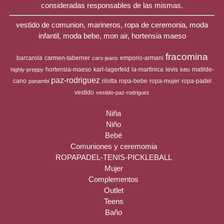
consideradas responsables de las mismas.
vestido de comunion, marineros, ropa de ceremonia, moda
infantil, moda bebe, mon air, hortensia maeso
fracomina
barcarola
carmen-taberner
emporio-armani
cars-jeans
hortensia-maeso
karl-lagerfeld
la-martinica
levis
matilde-
highly-preppy
lotto
paz-rodriguez
cano
rilotta
ropa-bebe
ropa-mujer
ropa-padel
panambi
vestido
vestido-paz-rodriguez
Niña
Niño
Bebé
Comuniones y ceremomia
ROPAPADEL-TENIS-PICKLEBALL
Mujer
Complementos
Outlet
Teens
Baño