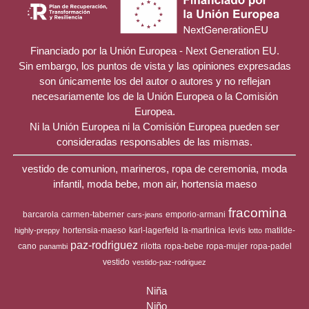
Financiado por la Unión Europea - Next Generation EU.
Sin embargo, los puntos de vista y las opiniones expresadas
son únicamente los del autor o autores y no reflejan
necesariamente los de la Unión Europea o la Comisión
Europea.
Ni la Unión Europea ni la Comisión Europea pueden ser
consideradas responsables de las mismas.
vestido de comunion, marineros, ropa de ceremonia, moda
infantil, moda bebe, mon air, hortensia maeso
fracomina
barcarola
carmen-taberner
emporio-armani
cars-jeans
hortensia-maeso
karl-lagerfeld
la-martinica
levis
matilde-
highly-preppy
lotto
paz-rodriguez
cano
rilotta
ropa-bebe
ropa-mujer
ropa-padel
panambi
vestido
vestido-paz-rodriguez
Niña
Niño