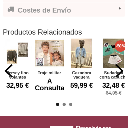
Costes de Envío
Productos Relacionados
-50 %
Jersey fino
Traje militar
Cazadora
Sudadera
volantes
vaquera
corta capucha
A
32,95 €
59,99 €
32,48 €
Consultar
64,95 €