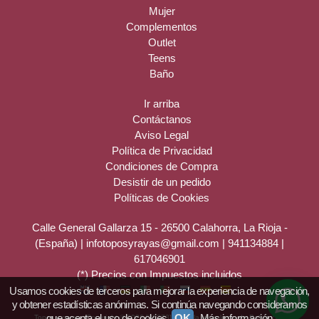
Mujer
Complementos
Outlet
Teens
Baño
Ir arriba
Contáctanos
Aviso Legal
Política de Privacidad
Condiciones de Compra
Desistir de un pedido
Políticas de Cookies
Calle General Gallarza 15 - 26500 Calahorra, La Rioja -
(España) | infotoposyrayas@gmail.com |
941134884
|
617046901
(*) Precios con Impuestos incluidos
Usamos cookies de terceros para mejorar la experiencia de navegación,
y obtener estadísticas anónimas. Si continúa navegando consideramos
que acepta el uso de cookies.
OK
Más información
Topos y rayas
- Copyright © 2026 [39373] - Con la tecnología de Palbin.com