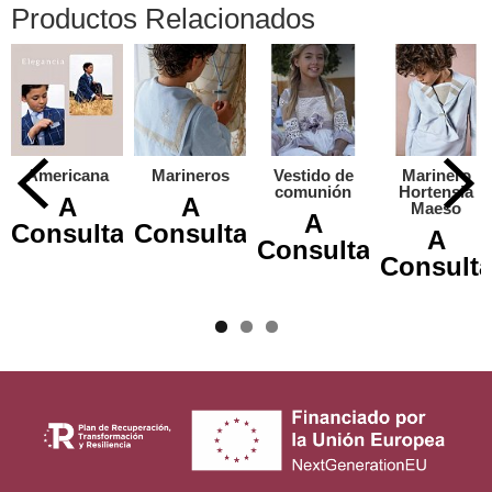
Productos Relacionados
Americana
Marineros
Vestido de
Marinero
comunión
Hortensia
A
A
Maeso
A
Consultar
Consultar
A
Consultar
Consulta