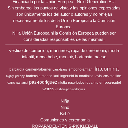
Financiado por la Unión Europea - Next Generation EU.
Sin embargo, los puntos de vista y las opiniones expresadas
son únicamente los del autor o autores y no reflejan
necesariamente los de la Unión Europea o la Comisión
Europea.
Ni la Unión Europea ni la Comisión Europea pueden ser
consideradas responsables de las mismas.
vestido de comunion, marineros, ropa de ceremonia, moda
infantil, moda bebe, mon air, hortensia maeso
fracomina
barcarola
carmen-taberner
emporio-armani
cars-jeans
hortensia-maeso
karl-lagerfeld
la-martinica
levis
matilde-
highly-preppy
lotto
paz-rodriguez
cano
rilotta
ropa-bebe
ropa-mujer
ropa-padel
panambi
vestido
vestido-paz-rodriguez
Niña
Niño
Bebé
Comuniones y ceremomia
ROPAPADEL-TENIS-PICKLEBALL