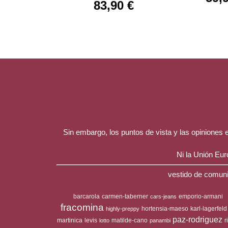
83,90 €
Sin embargo, los puntos de vista y las opiniones
Ni la Unión Eu
vestido de comuni
barcarola
carmen-taberner
emporio-armani
cars-jeans
fracomina
hortensia-maeso
karl-lagerfeld
highly-preppy
paz-rodriguez
martinica
levis
matilde-cano
r
lotto
panambi