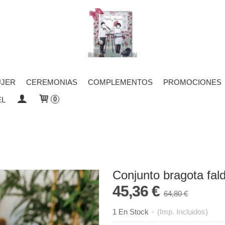
JER
CEREMONIAS
COMPLEMENTOS
PROMOCIONES
EL
0
Conjunto bragota fal
45,36 €
64,80 €
1 En Stock
-
(Imp. Incluidos)