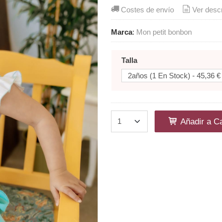
Costes de envío
Ver desc
Marca
:
Mon petit bonbon
Talla
Añadir a Ca