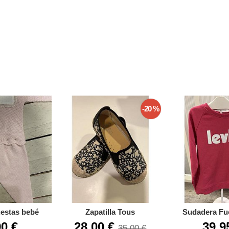
-20 %
estas bebé
Zapatilla Tous
Sudadera Fuc
90 €
28,00 €
39,9
35,00 €