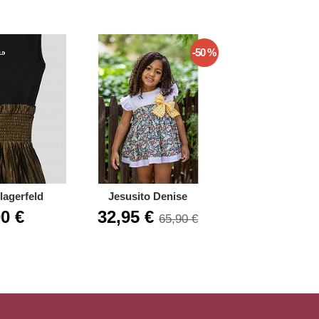
-50 %
 lagerfeld
Jesusito Denise
Chaleco aco
0 €
32,95 €
44,80
65,90 €