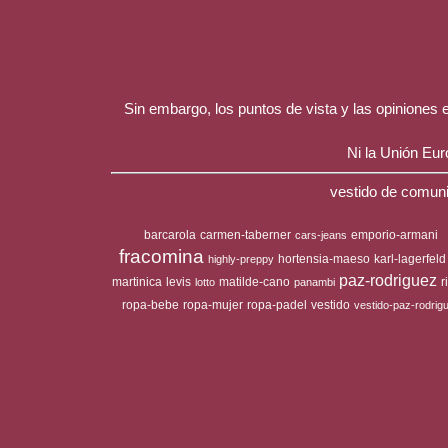
Sin embargo, los puntos de vista y las opiniones
Ni la Unión Eu
vestido de comuni
barcarola
carmen-taberner
emporio-armani
cars-jeans
fracomina
hortensia-maeso
karl-lagerfeld
highly-preppy
paz-rodriguez
martinica
levis
matilde-cano
r
lotto
panambi
ropa-bebe
ropa-mujer
ropa-padel
vestido
vestido-paz-rodrig