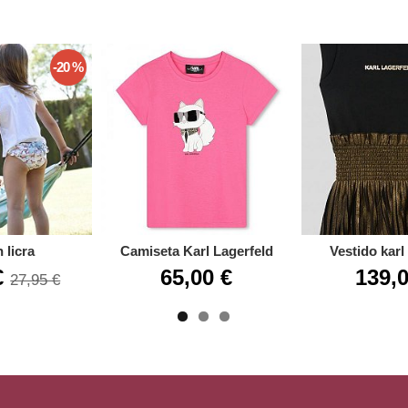
-20 %
 licra
Camiseta Karl Lagerfeld
Vestido karl
€
65,00 €
139,0
27,95 €