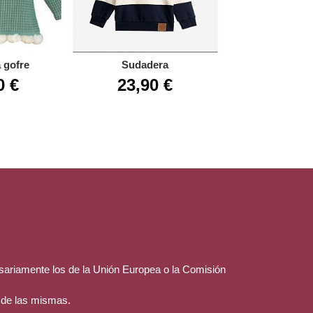
 gofre
Sudadera
Ranit
0 €
23,90 €
49,90
esariamente los de la Unión Europea o la Comisión
 de las mismas.