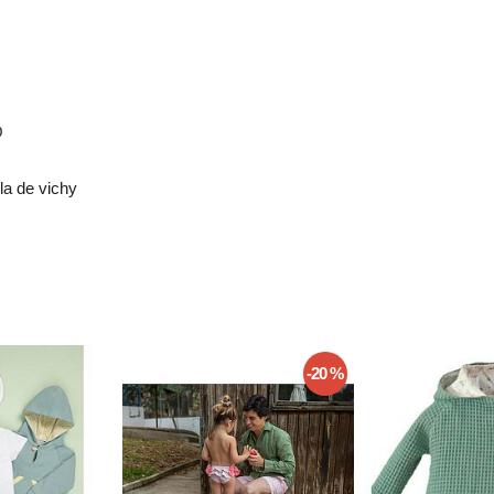
O
la de vichy
-20 %