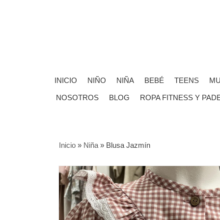
INICIO
NIÑO
NIÑA
BEBÉ
TEENS
MU
NOSOTROS
BLOG
ROPA FITNESS Y PAD
Inicio
»
Niña
»
Blusa Jazmín