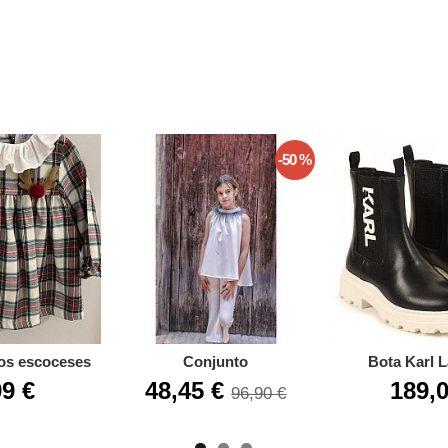
-50 %
os escoceses
Conjunto
Bota Karl L
99 €
48,45 €
189,0
96,90 €