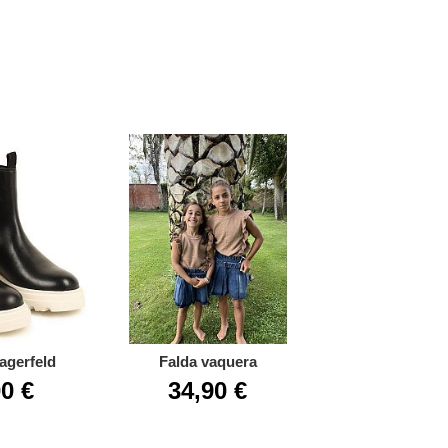
agerfeld
Falda vaquera
Vestido en felpa
0 €
34,90 €
37,98 €