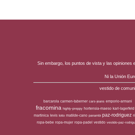
Sin embargo, los puntos de vista y las opiniones
Ni la Unión Eu
vestido de comuni
barcarola
carmen-taberner
emporio-armani
cars-jeans
fracomina
hortensia-maeso
karl-lagerfeld
highly-preppy
paz-rodriguez
martinica
levis
matilde-cano
r
lotto
panambi
ropa-bebe
ropa-mujer
ropa-padel
vestido
vestido-paz-rodrig