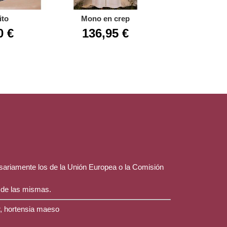
ito
Mono en crep
Jesusito ne
0 €
136,95 €
58,31 €
esariamente los de la Unión Europea o la Comisión
 de las mismas.
r, hortensia maeso