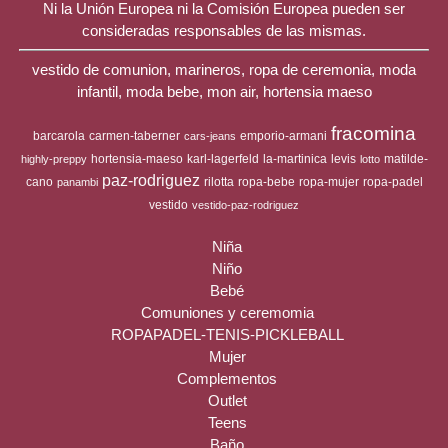
Ni la Unión Europea ni la Comisión Europea pueden ser
consideradas responsables de las mismas.
vestido de comunion, marineros, ropa de ceremonia, moda
infantil, moda bebe, mon air, hortensia maeso
fracomina
barcarola
carmen-taberner
emporio-armani
cars-jeans
hortensia-maeso
karl-lagerfeld
la-martinica
levis
matilde-
highly-preppy
lotto
paz-rodriguez
cano
rilotta
ropa-bebe
ropa-mujer
ropa-padel
panambi
vestido
vestido-paz-rodriguez
Niña
Niño
Bebé
Comuniones y ceremomia
ROPAPADEL-TENIS-PICKLEBALL
Mujer
Complementos
Outlet
Teens
Baño