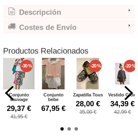
Descripción
Costes de Envío
Productos Relacionados
-30 %
-20 %
-20 %
Conjunto
Conjunto
Zapatilla Tous
Vestido Glow
sauvage
bebe
28,00 €
34,39 €
29,37 €
67,95 €
35,00 €
42,99 €
41,95 €