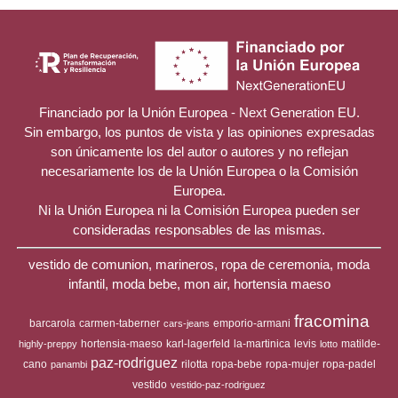
Financiado por la Unión Europea - Next Generation EU.
Sin embargo, los puntos de vista y las opiniones expresadas
son únicamente los del autor o autores y no reflejan
necesariamente los de la Unión Europea o la Comisión
Europea.
Ni la Unión Europea ni la Comisión Europea pueden ser
consideradas responsables de las mismas.
vestido de comunion, marineros, ropa de ceremonia, moda
infantil, moda bebe, mon air, hortensia maeso
fracomina
barcarola
carmen-taberner
emporio-armani
cars-jeans
hortensia-maeso
karl-lagerfeld
la-martinica
levis
matilde-
highly-preppy
lotto
paz-rodriguez
cano
rilotta
ropa-bebe
ropa-mujer
ropa-padel
panambi
vestido
vestido-paz-rodriguez