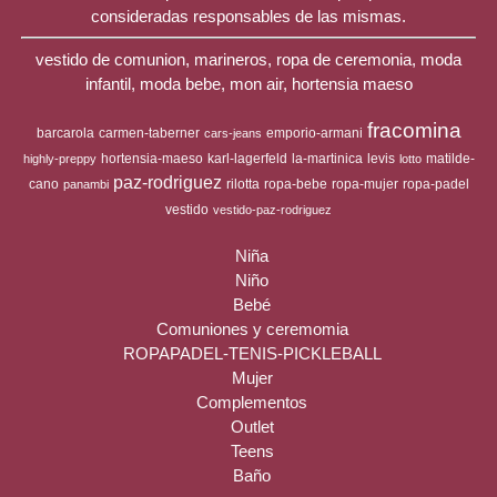
consideradas responsables de las mismas.
vestido de comunion, marineros, ropa de ceremonia, moda
infantil, moda bebe, mon air, hortensia maeso
fracomina
barcarola
carmen-taberner
emporio-armani
cars-jeans
hortensia-maeso
karl-lagerfeld
la-martinica
levis
matilde-
highly-preppy
lotto
paz-rodriguez
cano
rilotta
ropa-bebe
ropa-mujer
ropa-padel
panambi
vestido
vestido-paz-rodriguez
Niña
Niño
Bebé
Comuniones y ceremomia
ROPAPADEL-TENIS-PICKLEBALL
Mujer
Complementos
Outlet
Teens
Baño