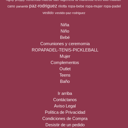
paz-rodriguez
cano
rilotta
ropa-bebe
ropa-mujer
ropa-padel
panambi
vestido
vestido-paz-rodriguez
Niña
Niño
Bebé
Comuniones y ceremomia
ROPAPADEL-TENIS-PICKLEBALL
Mujer
Complementos
Outlet
Teens
Baño
Ir arriba
Contáctanos
Aviso Legal
Política de Privacidad
Condiciones de Compra
Desistir de un pedido