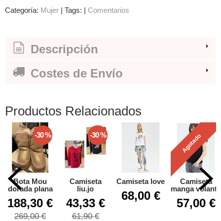
Categoría:
Mujer
|
Tags:
|
Comentarios
Descripción
Costes de Envío
Productos Relacionados
-30 %
-30 %
Agotado
Bota Mou
Camiseta
Camiseta love
Camiseta
dorada plana
liu.jo
manga volante
68,00 €
188,30 €
43,33 €
57,00 €
269,00 €
61,90 €