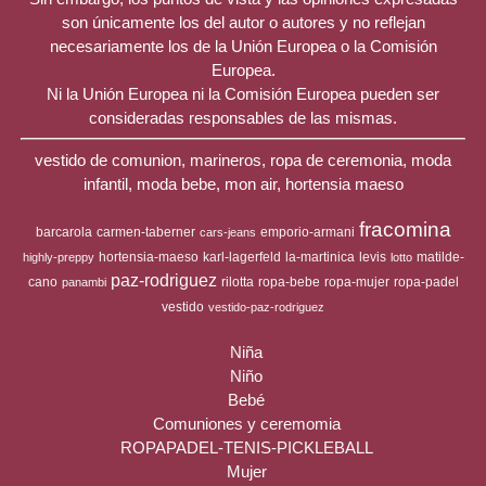
son únicamente los del autor o autores y no reflejan
necesariamente los de la Unión Europea o la Comisión
Europea.
Ni la Unión Europea ni la Comisión Europea pueden ser
consideradas responsables de las mismas.
vestido de comunion, marineros, ropa de ceremonia, moda
infantil, moda bebe, mon air, hortensia maeso
fracomina
barcarola
carmen-taberner
emporio-armani
cars-jeans
hortensia-maeso
karl-lagerfeld
la-martinica
levis
matilde-
highly-preppy
lotto
paz-rodriguez
cano
rilotta
ropa-bebe
ropa-mujer
ropa-padel
panambi
vestido
vestido-paz-rodriguez
Niña
Niño
Bebé
Comuniones y ceremomia
ROPAPADEL-TENIS-PICKLEBALL
Mujer