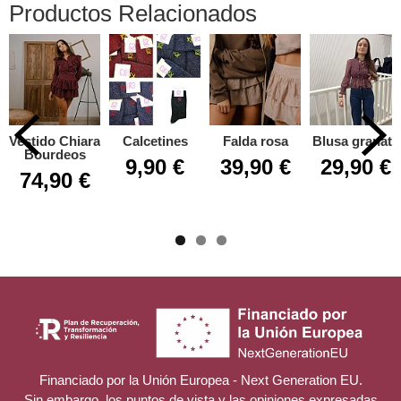
Productos Relacionados
Vestido Chiara
Calcetines
Falda rosa
Blusa granate
Bourdeos
9,90 €
39,90 €
29,90 €
74,90 €
Financiado por la Unión Europea - Next Generation EU.
Sin embargo, los puntos de vista y las opiniones expresadas