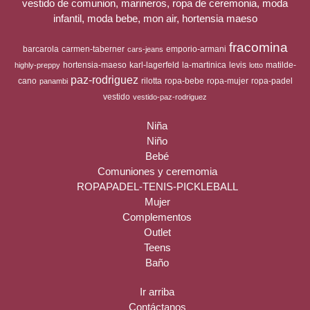
vestido de comunion, marineros, ropa de ceremonia, moda
infantil, moda bebe, mon air, hortensia maeso
fracomina
barcarola
carmen-taberner
emporio-armani
cars-jeans
hortensia-maeso
karl-lagerfeld
la-martinica
levis
matilde-
highly-preppy
lotto
paz-rodriguez
cano
rilotta
ropa-bebe
ropa-mujer
ropa-padel
panambi
vestido
vestido-paz-rodriguez
Niña
Niño
Bebé
Comuniones y ceremomia
ROPAPADEL-TENIS-PICKLEBALL
Mujer
Complementos
Outlet
Teens
Baño
Ir arriba
Contáctanos