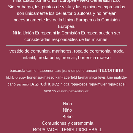
Financiado por la Unión Europea - Next Generation EU.
Sin embargo, los puntos de vista y las opiniones expresadas
son únicamente los del autor o autores y no reflejan
necesariamente los de la Unión Europea o la Comisión
Europea.
Ni la Unión Europea ni la Comisión Europea pueden ser
consideradas responsables de las mismas.
vestido de comunion, marineros, ropa de ceremonia, moda
infantil, moda bebe, mon air, hortensia maeso
fracomina
barcarola
carmen-taberner
emporio-armani
cars-jeans
hortensia-maeso
karl-lagerfeld
la-martinica
levis
matilde-
highly-preppy
lotto
paz-rodriguez
cano
rilotta
ropa-bebe
ropa-mujer
ropa-padel
panambi
vestido
vestido-paz-rodriguez
Niña
Niño
Bebé
Comuniones y ceremomia
ROPAPADEL-TENIS-PICKLEBALL