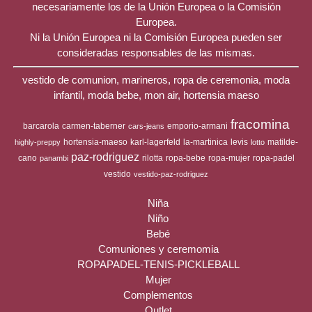
necesariamente los de la Unión Europea o la Comisión
Europea.
Ni la Unión Europea ni la Comisión Europea pueden ser
consideradas responsables de las mismas.
vestido de comunion, marineros, ropa de ceremonia, moda
infantil, moda bebe, mon air, hortensia maeso
fracomina
barcarola
carmen-taberner
emporio-armani
cars-jeans
hortensia-maeso
karl-lagerfeld
la-martinica
levis
matilde-
highly-preppy
lotto
paz-rodriguez
cano
rilotta
ropa-bebe
ropa-mujer
ropa-padel
panambi
vestido
vestido-paz-rodriguez
Niña
Niño
Bebé
Comuniones y ceremomia
ROPAPADEL-TENIS-PICKLEBALL
Mujer
Complementos
Outlet