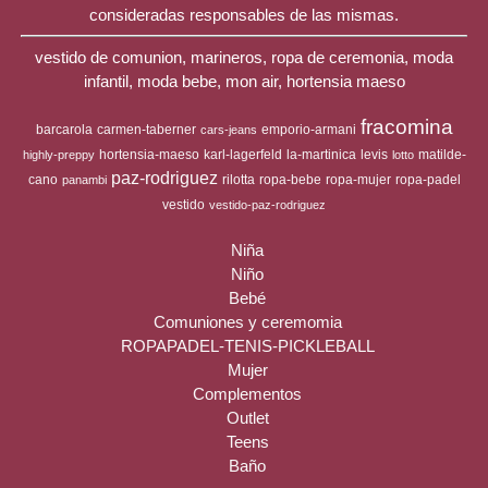
consideradas responsables de las mismas.
vestido de comunion, marineros, ropa de ceremonia, moda
infantil, moda bebe, mon air, hortensia maeso
fracomina
barcarola
carmen-taberner
emporio-armani
cars-jeans
hortensia-maeso
karl-lagerfeld
la-martinica
levis
matilde-
highly-preppy
lotto
paz-rodriguez
cano
rilotta
ropa-bebe
ropa-mujer
ropa-padel
panambi
vestido
vestido-paz-rodriguez
Niña
Niño
Bebé
Comuniones y ceremomia
ROPAPADEL-TENIS-PICKLEBALL
Mujer
Complementos
Outlet
Teens
Baño