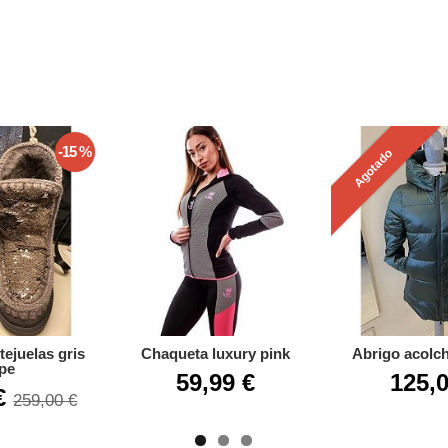
-15 %
Agotado
ejuelas gris
Chaqueta luxury pink
Abrigo acolc
pe
59,99 €
125,0
 €
259,00 €