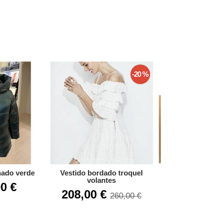
-20 %
hado verde
Vestido bordado troquel
Vestido volante
volantes
0 €
80,50 €
1
208,00 €
260,00 €