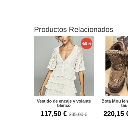
Productos Relacionados
-50 %
Vestido de encaje y volante
Bota Mou lent
blanco
tau
117,50 €
220,15
235,00 €