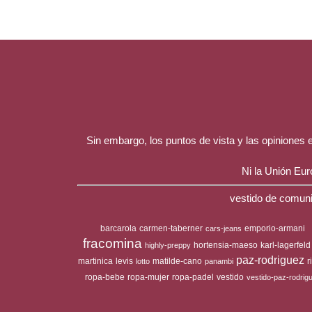
Sin embargo, los puntos de vista y las opiniones
Ni la Unión Eu
vestido de comuni
barcarola
carmen-taberner
emporio-armani
cars-jeans
fracomina
hortensia-maeso
karl-lagerfeld
highly-preppy
paz-rodriguez
martinica
levis
matilde-cano
r
lotto
panambi
ropa-bebe
ropa-mujer
ropa-padel
vestido
vestido-paz-rodrig