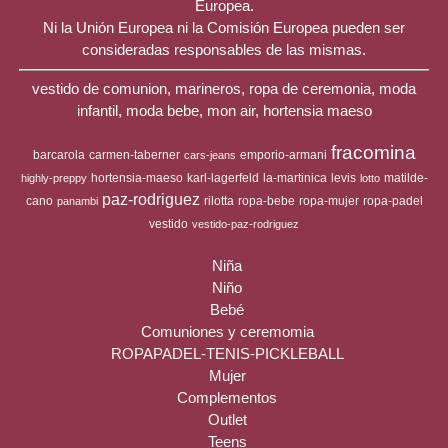
Europea.
Ni la Unión Europea ni la Comisión Europea pueden ser
consideradas responsables de las mismas.
vestido de comunion, marineros, ropa de ceremonia, moda
infantil, moda bebe, mon air, hortensia maeso
fracomina
barcarola
carmen-taberner
emporio-armani
cars-jeans
hortensia-maeso
karl-lagerfeld
la-martinica
levis
matilde-
highly-preppy
lotto
paz-rodriguez
cano
rilotta
ropa-bebe
ropa-mujer
ropa-padel
panambi
vestido
vestido-paz-rodriguez
Niña
Niño
Bebé
Comuniones y ceremomia
ROPAPADEL-TENIS-PICKLEBALL
Mujer
Complementos
Outlet
Teens