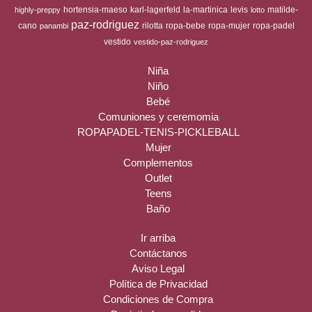
hortensia-maeso
karl-lagerfeld
la-martinica
levis
matilde-
highly-preppy
lotto
paz-rodriguez
cano
rilotta
ropa-bebe
ropa-mujer
ropa-padel
panambi
vestido
vestido-paz-rodriguez
Niña
Niño
Bebé
Comuniones y ceremomia
ROPAPADEL-TENIS-PICKLEBALL
Mujer
Complementos
Outlet
Teens
Baño
Ir arriba
Contáctanos
Aviso Legal
Política de Privacidad
Condiciones de Compra