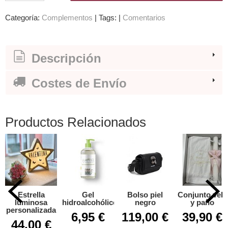
Categoría:
Complementos
|
Tags:
|
Comentarios
Descripción
Costes de Envío
Productos Relacionados
Estrella
Gel
Bolso piel
Conjunto vela
luminosa
hidroalcohólico
negro
y paño
personalizada
6,95 €
119,00 €
39,90 €
44,00 €