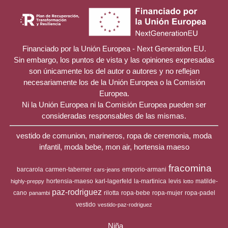
Financiado por la Unión Europea - Next Generation EU.
Sin embargo, los puntos de vista y las opiniones expresadas
son únicamente los del autor o autores y no reflejan
necesariamente los de la Unión Europea o la Comisión
Europea.
Ni la Unión Europea ni la Comisión Europea pueden ser
consideradas responsables de las mismas.
vestido de comunion, marineros, ropa de ceremonia, moda
infantil, moda bebe, mon air, hortensia maeso
fracomina
barcarola
carmen-taberner
emporio-armani
cars-jeans
hortensia-maeso
karl-lagerfeld
la-martinica
levis
matilde-
highly-preppy
lotto
paz-rodriguez
cano
rilotta
ropa-bebe
ropa-mujer
ropa-padel
panambi
vestido
vestido-paz-rodriguez
Niña