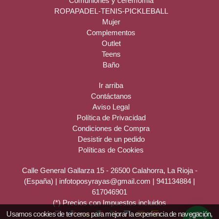
Comuniones y ceremomia
ROPAPADEL-TENIS-PICKLEBALL
Mujer
Complementos
Outlet
Teens
Baño
Ir arriba
Contáctanos
Aviso Legal
Política de Privacidad
Condiciones de Compra
Desistir de un pedido
Políticas de Cookies
Calle General Gallarza 15 - 26500 Calahorra, La Rioja -
(España) | infotoposyrayas@gmail.com |
941134884
|
617046901
(*) Precios con Impuestos incluidos
Usamos cookies de terceros para mejorar la experiencia de navegación,