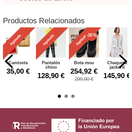
Productos Relacionados
-15 %
Agotado
Agotado
Agotado
Camiseta
Pantalón
Bota mou
Chaqueta
chino
jackard
35,00 €
254,92 €
128,90 €
145,90 €
299,90 €