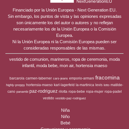
Financiado por la Unión Europea - Next Generation EU.
Sin embargo, los puntos de vista y las opiniones expresadas
son únicamente los del autor o autores y no reflejan
necesariamente los de la Unión Europea o la Comisión
Europea.
Ni la Unión Europea ni la Comisión Europea pueden ser
consideradas responsables de las mismas.
vestido de comunion, marineros, ropa de ceremonia, moda
infantil, moda bebe, mon air, hortensia maeso
fracomina
barcarola
carmen-taberner
emporio-armani
cars-jeans
hortensia-maeso
karl-lagerfeld
la-martinica
levis
matilde-
highly-preppy
lotto
paz-rodriguez
cano
rilotta
ropa-bebe
ropa-mujer
ropa-padel
panambi
vestido
vestido-paz-rodriguez
Niña
Niño
Bebé