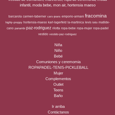
infantil, moda bebe, mon air, hortensia maeso
fracomina
barcarola
carmen-taberner
emporio-armani
cars-jeans
hortensia-maeso
karl-lagerfeld
la-martinica
levis
matilde-
highly-preppy
lotto
paz-rodriguez
cano
rilotta
ropa-bebe
ropa-mujer
ropa-padel
panambi
vestido
vestido-paz-rodriguez
Niña
Niño
Bebé
Comuniones y ceremomia
ROPAPADEL-TENIS-PICKLEBALL
Mujer
Complementos
Outlet
Teens
Baño
Ir arriba
Contáctanos