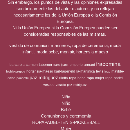
Sin embargo, los puntos de vista y las opiniones expresadas
son únicamente los del autor o autores y no reflejan
necesariamente los de la Unión Europea o la Comisión
Europea.
Ni la Unión Europea ni la Comisión Europea pueden ser
consideradas responsables de las mismas.
vestido de comunion, marineros, ropa de ceremonia, moda
infantil, moda bebe, mon air, hortensia maeso
fracomina
barcarola
carmen-taberner
emporio-armani
cars-jeans
hortensia-maeso
karl-lagerfeld
la-martinica
levis
matilde-
highly-preppy
lotto
paz-rodriguez
cano
rilotta
ropa-bebe
ropa-mujer
ropa-padel
panambi
vestido
vestido-paz-rodriguez
Niña
Niño
Bebé
Comuniones y ceremomia
ROPAPADEL-TENIS-PICKLEBALL
Mujer