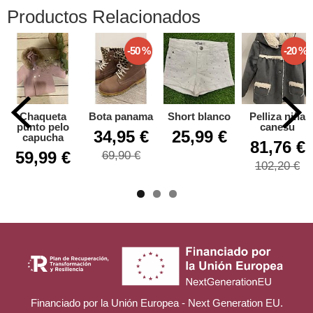
Productos Relacionados
-50 %
-20 %
Chaqueta
Bota panama
Short blanco
Pelliza niña
punto pelo
canesu
34,95 €
25,99 €
capucha
81,76 €
59,99 €
69,90 €
102,20 €
Financiado por la Unión Europea - Next Generation EU.