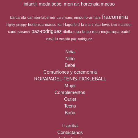
infantil, moda bebe, mon air, hortensia maeso
fracomina
barcarola
carmen-taberner
emporio-armani
cars-jeans
hortensia-maeso
karl-lagerfeld
la-martinica
levis
matilde-
highly-preppy
lotto
paz-rodriguez
cano
rilotta
ropa-bebe
ropa-mujer
ropa-padel
panambi
vestido
vestido-paz-rodriguez
Niña
Niño
Bebé
Comuniones y ceremomia
ROPAPADEL-TENIS-PICKLEBALL
Mujer
Complementos
Outlet
Teens
Baño
Ir arriba
Contáctanos