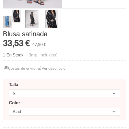
Blusa satinada
33,53 €
47,90 €
1 En Stock
-
(Imp. Incluidos)
Costes de envío
Ver descripción
Talla
Color