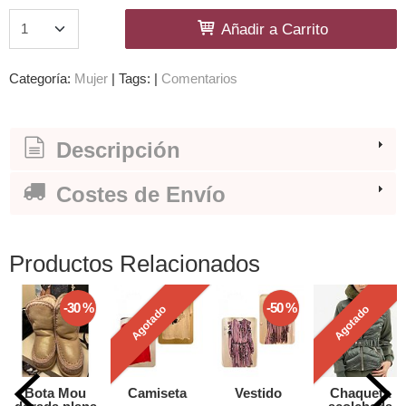
Añadir a Carrito
Categoría:
Mujer
|
Tags:
|
Comentarios
Descripción
Costes de Envío
Productos Relacionados
-30 %
-50 %
Agotado
Agotado
Bota Mou
Camiseta
Vestido
Chaqueta