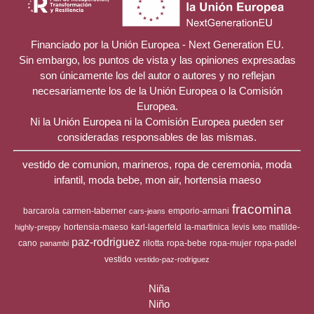
Financiado por la Unión Europea - Next Generation EU.
Sin embargo, los puntos de vista y las opiniones expresadas
son únicamente los del autor o autores y no reflejan
necesariamente los de la Unión Europea o la Comisión
Europea.
Ni la Unión Europea ni la Comisión Europea pueden ser
consideradas responsables de las mismas.
vestido de comunion, marineros, ropa de ceremonia, moda
infantil, moda bebe, mon air, hortensia maeso
fracomina
barcarola
carmen-taberner
emporio-armani
cars-jeans
hortensia-maeso
karl-lagerfeld
la-martinica
levis
matilde-
highly-preppy
lotto
paz-rodriguez
cano
rilotta
ropa-bebe
ropa-mujer
ropa-padel
panambi
vestido
vestido-paz-rodriguez
Niña
Niño