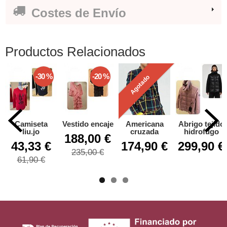
Costes de Envío
Productos Relacionados
-30 %
-20 %
Agotado
Camiseta
Vestido encaje
Americana
Abrigo tejido
liu.jo
cruzada
hidrofugo
188,00 €
43,33 €
174,90 €
299,90 €
235,00 €
61,90 €