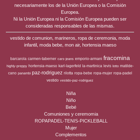
necesariamente los de la Unión Europea o la Comisión
Europea.
Ni la Unión Europea ni la Comisión Europea pueden ser
consideradas responsables de las mismas.
vestido de comunion, marineros, ropa de ceremonia, moda
infantil, moda bebe, mon air, hortensia maeso
fracomina
barcarola
carmen-taberner
emporio-armani
cars-jeans
hortensia-maeso
karl-lagerfeld
la-martinica
levis
matilde-
highly-preppy
lotto
paz-rodriguez
cano
rilotta
ropa-bebe
ropa-mujer
ropa-padel
panambi
vestido
vestido-paz-rodriguez
Niña
Niño
Bebé
Comuniones y ceremomia
ROPAPADEL-TENIS-PICKLEBALL
Mujer
Complementos