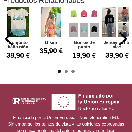
Productos Relacionados
Conjunto
Bikini
Gorros de
Jersey punto
baño niño
punto
alas
35,90 €
38,90 €
19,90 €
39,90 €
Financiado por la Unión Europea - Next Generation EU.
Sin embargo, los puntos de vista y las opiniones expresadas
son únicamente los del autor o autores y no reflejan