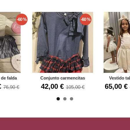
-60 %
-60 %
de falda
Conjunto carmencitas
Vestido ta
€
42,00 €
65,00 €
76,90 €
105,00 €