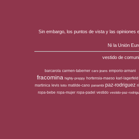
Sin embargo, los puntos de vista y las opiniones
Ni la Unión Eu
vestido de comuni
barcarola
carmen-taberner
emporio-armani
cars-jeans
fracomina
hortensia-maeso
karl-lagerfeld
highly-preppy
paz-rodriguez
martinica
levis
matilde-cano
r
lotto
panambi
ropa-bebe
ropa-mujer
ropa-padel
vestido
vestido-paz-rodrig