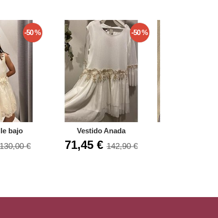
-50 %
-50 %
lle bajo
Vestido Anada
Conjunto spo
71,45 €
77,48 €
130,00 €
142,90 €
1