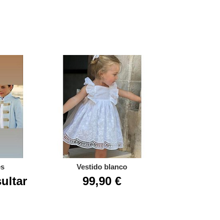
es
Vestido blanco
Almiran
ultar
99,90 €
A Consu