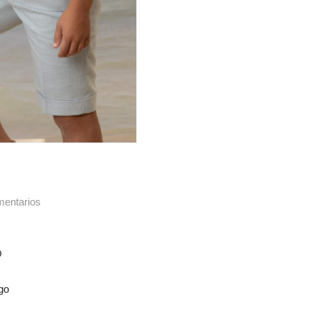
entarios
O
go