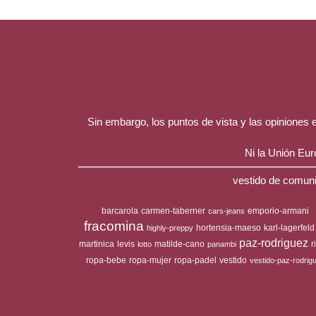
Sin embargo, los puntos de vista y las opiniones
Ni la Unión Eu
vestido de comuni
barcarola
carmen-taberner
emporio-armani
cars-jeans
fracomina
hortensia-maeso
karl-lagerfeld
highly-preppy
paz-rodriguez
martinica
levis
matilde-cano
r
lotto
panambi
ropa-bebe
ropa-mujer
ropa-padel
vestido
vestido-paz-rodrig