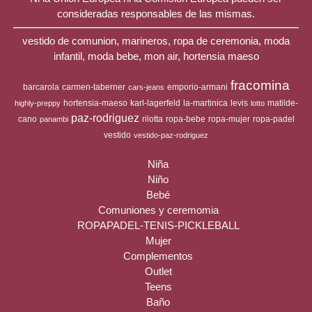
consideradas responsables de las mismas.
vestido de comunion, marineros, ropa de ceremonia, moda
infantil, moda bebe, mon air, hortensia maeso
fracomina
barcarola
carmen-taberner
emporio-armani
cars-jeans
hortensia-maeso
karl-lagerfeld
la-martinica
levis
matilde-
highly-preppy
lotto
paz-rodriguez
cano
rilotta
ropa-bebe
ropa-mujer
ropa-padel
panambi
vestido
vestido-paz-rodriguez
Niña
Niño
Bebé
Comuniones y ceremomia
ROPAPADEL-TENIS-PICKLEBALL
Mujer
Complementos
Outlet
Teens
Baño